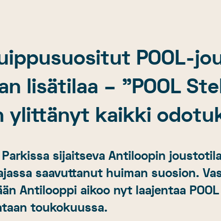
huippusuositut POOL-jou
an lisätilaa – ”POOL Ste
n ylittänyt kaikki odo
 Parkissa sijaitseva Antiloopin joustoti
 ajassa saavuttanut huiman suosion. Va
n Antilooppi aikoo nyt laajentaa POOL S
vataan toukokuussa.