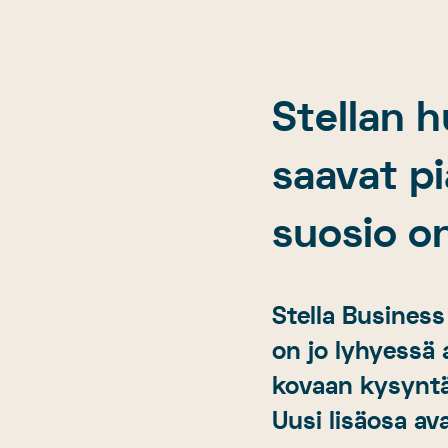
Stellan 
saavat pi
suosio o
Stella Business
on jo lyhyessä
kovaan kysyntää
Uusi lisäosa a