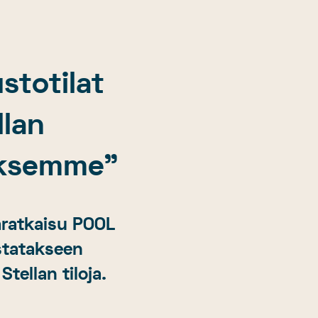
stotilat
llan
tuksemme”
laratkaisu POOL
statakseen
tellan tiloja.